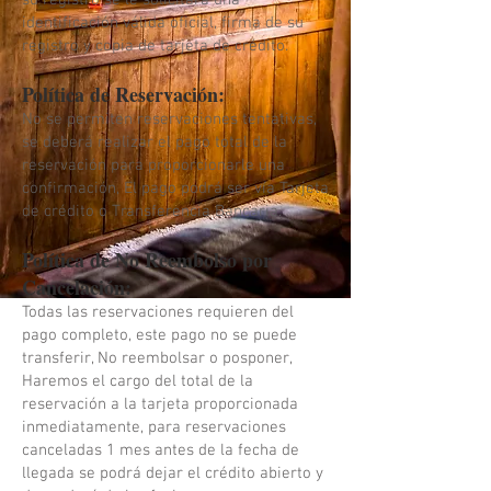
su registro se le solicitará una
identificación válida oficial, firma de su
registro y copia de tarjeta de crédito.
Política de Reservación:
No se permiten reservaciones tentativas,
se deberá realizar el pago total de la
reservación para proporcionarle una
confirmación, El pago podrá ser vía Tarjeta
de crédito o Transferencia Bancaria.
Política de No Reembolso por
Cancelación:
Todas las reservaciones requieren del
pago completo, este pago no se puede
transferir, No reembolsar o posponer,
Haremos el cargo del total de la
reservación a la tarjeta proporcionada
inmediatamente, para reservaciones
canceladas 1 mes antes de la fecha de
llegada se podrá dejar el crédito abierto y