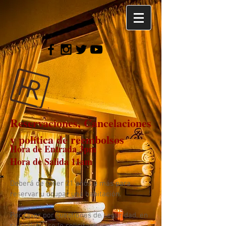
Reservaciones, Cancelaciones
y política de reembolsos
Hora de Entrada 3pm
Hora de Salida 11am
Deberá de tener 21 años o más para
reservar u ocupar una habitación.
Por favor por cuestiones de seguridad, en